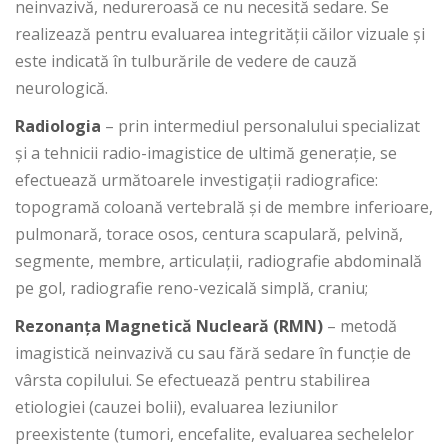
neinvazivă, nedureroasă ce nu necesită sedare. Se
realizează pentru evaluarea integrității căilor vizuale și
este indicată în tulburările de vedere de cauză
neurologică.
Radiologia
– prin intermediul personalului specializat
și a tehnicii radio-imagistice de ultimă generație, se
efectuează următoarele investigații radiografice:
topogramă coloană vertebrală și de membre inferioare,
pulmonară, torace osos, centura scapulară, pelvină,
segmente, membre, articulații, radiografie abdominală
pe gol, radiografie reno-vezicală simplă, craniu;
Rezonanța Magnetică Nuclear
ă
(RMN)
– metodă
imagistică neinvazivă cu sau fără sedare în funcție de
vârsta copilului. Se efectuează pentru stabilirea
etiologiei (cauzei bolii), evaluarea leziunilor
preexistente (tumori, encefalite, evaluarea sechelelor