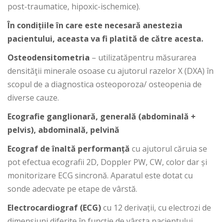
post-traumatice, hipoxic-ischemice).
În condițiile în care este necesară anestezia
pacientului, aceasta va fi platită de către acesta.
Osteodensitometria
– utilizatăpentru măsurarea
densităţii minerale osoase cu ajutorul razelor X (DXA) în
scopul de a diagnostica osteoporoza/ osteopenia de
diverse cauze.
Ecografie ganglionară, generală (abdominală +
pelvis), abdominală, pelvină
Ecograf de înaltă performanță
cu ajutorul căruia se
pot efectua ecografii 2D, Doppler PW, CW, color dar și
monitorizare ECG sincronă. Aparatul este dotat cu
sonde adecvate pe etape de vârstă.
Electrocardiograf (ECG)
cu 12 derivații, cu electrozi de
dimensiuni diferite în funcție de vârsta pacientului.