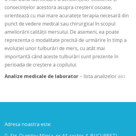
consecințelor acestora asupra creșterii osoase,
orientează cu mai mare acuratețe terapia necesară din
punct de vedere medical sau chirurgical în scopul
ameliorării calității mersului. De asemeni, ea poate
reprezenta o modalitate precisă de urmărire în timp a
evoluției unor tulburări de mers, cu atât mai
importantă când aceste tulburări sunt prezente în
perioada de creștere a copilului.
Analize medicale de laborator
– lista analizelor
aici
Adresa noastra este:
Str. Dumitru Minca, nr.44, sector 4, BUCURESTI