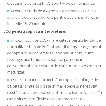
creștere, la copii cu HTA, sportivi de performanță;
acesta metodă de diagnostic este neinvazivă, nu
implică radiații sau durere pentru pacient și durează
în medie 15-20 minute.
ECG pentru copii cu interpretare:
în cazul copiilor ECG-ul are câteva particularități de
normalitate față de ECG-ul adulților legate în general
de faptul că au peretele toracic mai subțire, sunt
fiziologic mai tahicardici, sunt organisme în
dezvoltare al căror sistem de conducere nu e complet
maturizat;
este recomandat atunci când copilul se plânge de
palpitații (simte că îi bate inima repede și neregulat),
există istoric personal de aritmii sau istoric familial, în
cazul sincopelor (leșin cu pierderea stării de
conștiență), membrii ai familiei diagnosticați cu