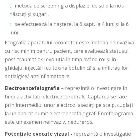
metoda de screening a displaziei de șold la nou-
născuți și sugari,
se efectuează la naștere, la 6 sapt, la 4 luni și la 6
luni.
Ecografia aparatului locomotor este metoda neinvazivă
cu risc minim pentru pacient, care evaluează statusul
post-traumatic și evoluția în timp având rol și în
ghidajul injectării cu toxina botulinică și a infiltrațiilor
antialgice/ antiinflamatoare.
Electroencefalografia
– reprezintă o investigare în
timp a activității electrice cerebrale. Captarea se face
prin intermediul unor electrozi asezați pe scalp, cuplați
la un aparat numit electroencefalograf. Encefalograma
este un examen neinvaziv, nedureros.
Potențiale evocate vizual -
reprezintă o investigație