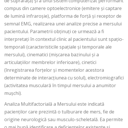
de suprafață) și a unui sistem computerizat performant
compus din camere optoelectronice (emitere și captare
de lumină infraroșie), platforma de forță și receptor de
semnal EMG, realizarea unei analize precise a mersului
pacientului. Parametrii obținuți ce urmează a fi
interpretați în contextul clinic al pacientului sunt spațio-
temporali (caracteristicile spațiale și temporale ale
mersului), cinematici (mișcarea bazinului și a
articulațiilor membrelor inferioare), cinetici
(înregistrarea forțelor și momentelor acestora
determinate de interacțiunea cu solul), electromiografici
(activitatea musculară în timpul mersului a anumitor
mușchi).
Analiza Multifactorială a Mersului este indicată
pacienților care prezintă o tulburare de mers, fie de
origine neurologică sau musculo-scheletală. Ea permite
o mai bună identificare a deficiențelor existente și