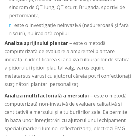
sindrom de QT lung, QT scurt, Brugada, sportivi de
performanță;.
este o investigație neinvazivă (nedureroasă și fără
riscuri), nu iradiază copilul.
Analiza sprijinului plantar
– este o metodă
computerizată de evaluare a amprentei plantare
indicată în identificarea și analiza tulburărilor de statică
a piciorului (picior plat, tal valg, varus equin,
metatarsus varus) cu ajutorul căreia pot fi confectionați
susținători plantari personalizați.
Analiza multifactorială a mersului
– este o metodă
computerizată non-invazivă de evaluare calitativă și
cantitativă a mersului și a tulburărilor sale. Ea permite
în baza unor înregistrări cu ajutorul unui echipament
special (markeri lumino-reflectorizanți, electrozi EMG