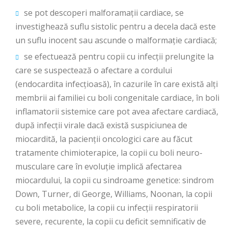
se pot descoperi malforamații cardiace, se
investighează suflu sistolic pentru a decela dacă este
un suflu inocent sau ascunde o malformație cardiacă;
se efectuează pentru copii cu infecții prelungite la
care se suspectează o afectare a cordului
(endocardita infecțioasă), în cazurile în care există alți
membrii ai familiei cu boli congenitale cardiace, în boli
inflamatorii sistemice care pot avea afectare cardiacă,
după infecții virale dacă există suspiciunea de
miocardită, la pacienții oncologici care au făcut
tratamente chimioterapice, la copii cu boli neuro-
musculare care în evoluție implică afectarea
miocardului, la copii cu sindroame genetice: sindrom
Down, Turner, di George, Williams, Noonan, la copii
cu boli metabolice, la copii cu infecții respiratorii
severe, recurente, la copii cu deficit semnificativ de